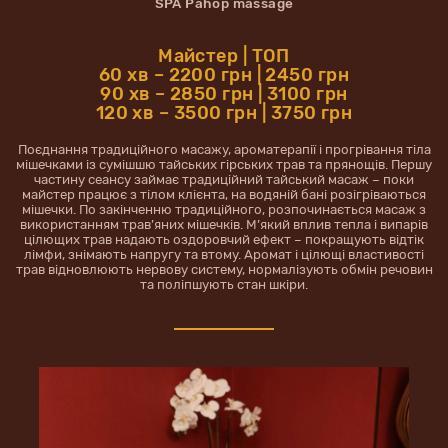
SPA Pahop massage
Майстер | ТОП
60 хв – 2200 грн | 2450 грн
90 хв – 2850 грн | 3100 грн
120 хв – 3500 грн | 3750 грн
Поєднання традиційного масажу, ароматерапії і прогрівання тіла
мішечками із сумішшю тайських гірських трав та прянощів. Першу
частину сеансу займає традиційний тайський масаж – поки
майстер працює з тілом клієнта, на водяній бані розігріваються
мішечки. По закінченню традиційного, розпочинається масаж з
використанням трав’яних мішечків. М’який вплив тепла і випарів
цілющих трав надають оздоровчий ефект – покращують відтік
лімфи, знімають напругу та втому. Аромат і цілющі властивості
трав відновлюють нервову систему, нормалізують обмін речовин
та поліпшують стан шкіри.