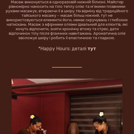
Масаж виконується в одноразовій нижній білизні. Майстер
рівномірно наносить на тіло теплу олію та м’якими плавними
рухами масажує, втираючи її в шкіру. На відміну від традиційного
тайського масажу – масаж більш ніжний, тут не
використовуються елементи йоги, немає скручувань і глибоких
натискань. Масаж з ефірними оліями ідеальний для клієнтів, які
хочуть відпочити, зняти хронічну втому та стрес, дати
відпочинок тілу після фізичних навнтажень. Ароматична олія
зволожує шкіру і робить її еластичною та гладкою.
*Happy Hours: деталі
тут