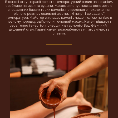
В основі cтоунтерапії лежить температурний вплив на організм,
особливо на мязи та судини. Масаж виконується за допомогою
спеціальних базальтових каменів, природнього походження,
різного розміру овальної форми, які нагріті до заданої
температури. Майстер викладає камені змащені олією на тіло в
певному порядку, здійснючи точковий масаж. Камені віддають
своє тепло і енергію, приводячи в гармонію Ваш фізичний і
душевний стан. Гарячі камені розслабляють м’язи, знімають
спазми.