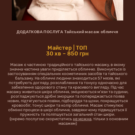
ДОДАТКОВА ПОСЛУГА Тайський масаж обличчя
Майстер | ТОП
30 хв – 850 грн
Масаж є частиною традиційного тайського масажу, в якому
значна частина уваги приділяється обличчю. Виконується із
застосуванням спеціальних косметичних засобів та тайського
бальзаму. На обличчі людини знаходиться 57 мязів, які
потребують догляду, розслаблення та тонусу одночасно для
забезпення здорового стану та красивого вигляду. Під час
масажу живиться шкіра обличчя, зміцнюються м’язи та судини,
розгладжуються дрібні зморшки та попереджається поява
нових, підтягуються повіки, підборіддя та щоки, покращується
кровообіг, тонус шкіри та колір обличчя. Масаж стимулює
обмінні процеси в шкірі обличчя, завдяки чому підвищується її
пружність та поліпшується загальний стан шкіри.
(окремо послугою скористатись
не можна
, тільки з основним
масажем)