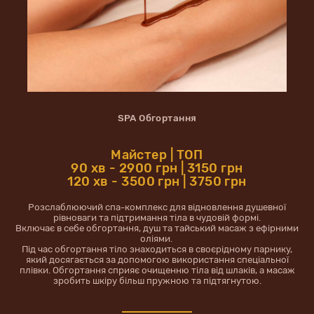
SPA Обгортання
Майстер | ТОП
90 хв - 2900 грн | 3150 грн
120 хв - 3500 грн | 3750 грн
Розслаблюючий спа-комплекс для відновлення душевної
рівноваги та підтримання тіла в чудовій формі.
Включає в себе обгортання, душ та тайський масаж з ефірними
оліями.
Під час обгортання тіло знаходиться в своєрідному парнику,
який досягається за допомогою використання спеціальної
плівки. Обгортання сприяє очищенню тіла від шлаків, а масаж
зробить шкіру більш пружною та підтягнутою.