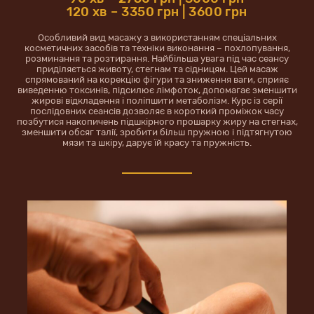
120 хв – 3350 грн | 3600 грн
Особливий вид масажу з використанням спеціальних
косметичних засобів та техніки виконання – похлопування,
розминання та розтирання. Найбільша увага під час сеансу
приділяється животу, стегнам та сідницям. Цей масаж
спрямований на корекцію фігури та зниження ваги, сприяє
виведенню токсинів, підсилює лімфоток, допомагає зменшити
жирові відкладення і поліпшити метаболізм. Курс із серії
послідовних сеансів дозволяє в короткий проміжок часу
позбутися накопичень підшкірного прошарку жиру на стегнах,
зменшити обсяг талії, зробити більш пружною і підтягнутою
мязи та шкіру, дарує їй красу та пружність.