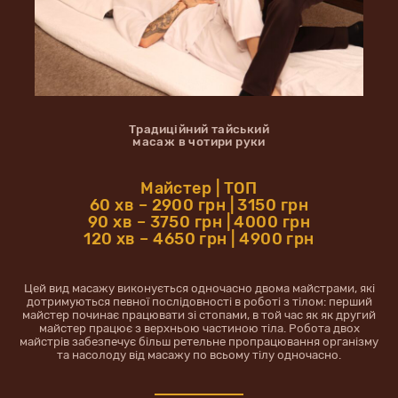
Традиційний тайський
масаж в чотири руки
Майстер | ТОП
60 хв – 2900 грн | 3150 грн
90 хв – 3750 грн | 4000 грн
120 хв – 4650 грн | 4900 грн
Цей вид масажу виконується одночасно двома майстрами, які
дотримуються певної послідовності в роботі з тілом: перший
майстер починає працювати зі стопами, в той час як як другий
майстер працює з верхньою частиною тіла. Робота двох
майстрів забезпечує більш ретельне пропрацювання організму
та насолоду від масажу по всьому тілу одночасно.