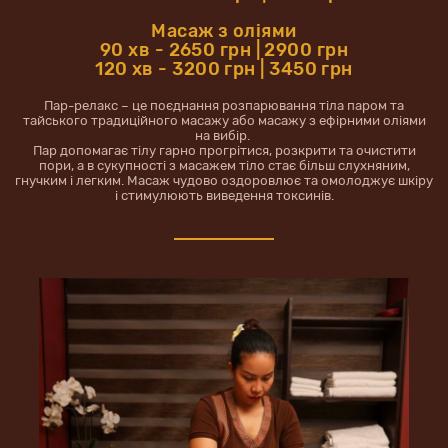
Масаж з оліями
90 хв - 2650 грн | 2900 грн
120 хв - 3200 грн | 3450 грн
Пар-релакс – це поєднання розпарювання тіла паром та
тайського традиційного масажу або масажу з ефірними оліями
на вибір.
Пар допомагає тілу гарно прогрітися, розкрити та очистити
пори, а в сукупності з масажем тіло стає більш слухняним,
гнучким і легким. Масаж чудово оздоровлює та омолоджує шкіру
і стимулюють виведення токсинів.