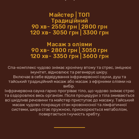
Майстер | ТОП
Традиційний
90 хв- 2550 грн | 2800 грн
120 хв- 3050 грн | 3300 грн
Масаж з оліями
90 хв- 2800 грн | 3050 грн
120 хв- 3350 грн | 3600 грн
Спа-комплекс чудово знімає хронічну втому та стрес, зміцнює
імунітет, відновлює та регенерує шкіру.
Включає в себе відвідування інфрачервоної сауни, душ та
тайський традиційний масаж або масаж з ефірними оліями на
вибір.
Інфрачервона сауна гарно прогріває тіло, що чудово знімає стрес
та оздоровлює весь організм. Після процедури з тіла змиваються
всі шкідливі речовини та майстер приступає до масажу. Тайський
масаж чудово покращує стан кровоносної та лімфатичної
системи, шкіра стає пружною, прискорюється метаболізм,
повертається гнучкість хребту.