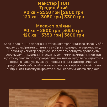
Майстер | ТОП
Традиційний
90 хв - 2550 грн | 2800 грн
120 хв - 3050 грн | 3300 грн
Масаж з оліями
90 хв - 2800 грн | 3050 грн
120 хв - 3350 грн | 3600 грн
Аеро-релакс – це поєднання тайського традиційного масажу або
масажу з ефірними оліями на вибір та підводного аеромасажу.
Спочатку майстер занурює Вас в теплу ванну та проводить
аеромасаж – підводний масаж невеликими пухирцями повітря,
що стимулюють роботу нервових закінчень, чудово очищаються
пори та насичують шкіру киснем. Потім, майстер виконує
традиційний тайський масаж або масаж з ефірними оліями на
вибір. Після масажу шкіра стає більш еластичною та гладкою.