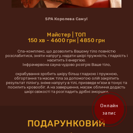
SPA Королева Самуї
Майстер | ТОП
150 хв - 4600 грн | 4850 грн
Спа-комплекс, що дозволить Вашому тіло повністю
розслабитися, зняти напругу, надати шкірі пружність, гладкість і
наситить її енергією.
Інфрачервона сауна чудово розігріє Ваше тіло,
скрабування зробить шкіру більш гладкою і пружною,
обгортання та масаж тіла за допомогою олій закріпить
результат пілінгу, зніме напругу в тілі, призведе м’язи в тонус та
посилить кровообіг. А на завершення, масаж обличчя додасть
шкірі свіжості та розгладить дрібні зморшки.
Онлайн
запис
ПОДАРУНКОВИЙ