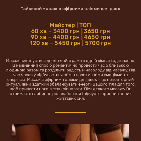
Тайський масаж з ефірними оліями для двох
Майстер | ТОП
60 хв – 3400 грн | 3650 грн
90 хв – 4400 грн | 4650 грн
120 хв – 5450 грн | 5700 грн
Масаж виконується двома майстрами в одній кімнаті одночасно.
Це відмінний спосіб романтично провести час з близькою
людиною разом та розділити радість й насолоду від масажу. Під
час масажу відбувається обмін позитивними емоціями та
енергією. Масаж з ефірними оліями для двох – це неповторний
ритуал, який здатний збалансувати енергії Вашого тіла для того,
щоб привести його в стан рівноваги. Після такого масажу Ви
отримаєте глибинне розслаблення і відчуєте приплив нових
життєвих сил.