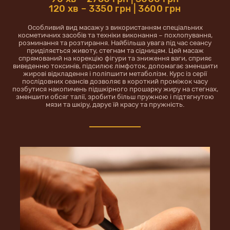
120 хв – 3350 грн | 3600 грн
Особливий вид масажу з використанням спеціальних
косметичних засобів та техніки виконання – похлопування,
розминання та розтирання. Найбільша увага під час сеансу
приділяється животу, стегнам та сідницям. Цей масаж
спрямований на корекцію фігури та зниження ваги, сприяє
виведенню токсинів, підсилює лімфоток, допомагає зменшити
жирові відкладення і поліпшити метаболізм. Курс із серії
послідовних сеансів дозволяє в короткий проміжок часу
позбутися накопичень підшкірного прошарку жиру на стегнах,
зменшити обсяг талії, зробити більш пружною і підтягнутою
мязи та шкіру, дарує їй красу та пружність.