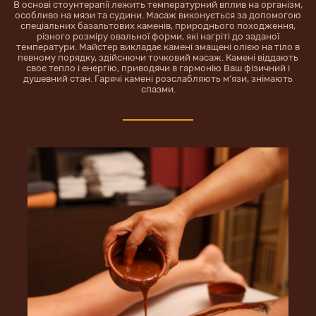
В основі cтоунтерапії лежить температурний вплив на організм,
особливо на мязи та судини. Масаж виконується за допомогою
спеціальних базальтових каменів, природнього походження,
різного розміру овальної форми, які нагріті до заданої
температури. Майстер викладає камені змащені олією на тіло в
певному порядку, здійснючи точковий масаж. Камені віддають
своє тепло і енергію, приводячи в гармонію Ваш фізичний і
душевний стан. Гарячі камені розслабляють м’язи, знімають
спазми.