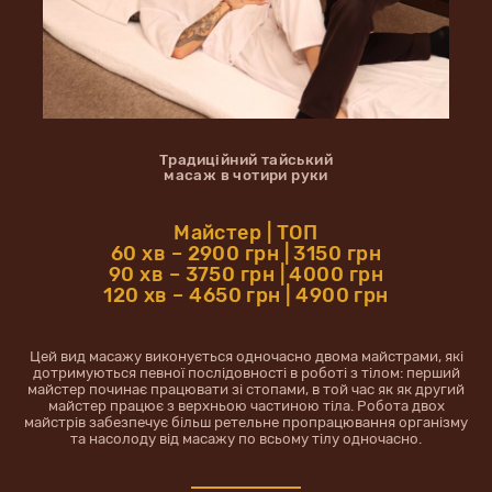
Традиційний тайський
масаж в чотири руки
Майстер | ТОП
60 хв – 2900 грн | 3150 грн
90 хв – 3750 грн | 4000 грн
120 хв – 4650 грн | 4900 грн
Цей вид масажу виконується одночасно двома майстрами, які
дотримуються певної послідовності в роботі з тілом: перший
майстер починає працювати зі стопами, в той час як як другий
майстер працює з верхньою частиною тіла. Робота двох
майстрів забезпечує більш ретельне пропрацювання організму
та насолоду від масажу по всьому тілу одночасно.