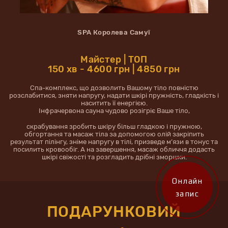
SPA Королева Самуї
Майстер | ТОП
150 хв - 4600 грн | 4850 грн
Спа-комплекс, що дозволить Вашому тіло повністю
розслабитися, зняти напругу, надати шкірі пружність, гладкість і
наситить її енергією.
Інфрачервона сауна чудово розігріє Ваше тіло,
скрабування зробить шкіру більш гладкою і пружною,
обгортання та масаж тіла за допомогою олій закріпить
результат пілінгу, зніме напругу в тілі, призведе м’язи в тонус та
посилить кровообіг. А на завершення, масаж обличчя додасть
шкірі свіжості та розгладить дрібні зморшки.
Онлайн
запис
ПОДАРУНКОВИЙ