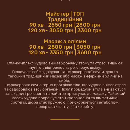
Майстер | ТОП
Традиційний
90 хв- 2550 грн | 2800 грн
120 хв- 3050 грн | 3300 грн
Масаж з оліями
90 хв- 2800 грн | 3050 грн
120 хв- 3350 грн | 3600 грн
Спа-комплекс чудово знімає хронічну втому та стрес, зміцнює
імунітет, відновлює та регенерує шкіру.
Включає в себе відвідування інфрачервоної сауни, душ та
тайський традиційний масаж або масаж з ефірними оліями на
вибір.
Інфрачервона сауна гарно прогріває тіло, що чудово знімає стрес
та оздоровлює весь організм. Після процедури з тіла змиваються
всі шкідливі речовини та майстер приступає до масажу. Тайський
масаж чудово покращує стан кровоносної та лімфатичної
системи, шкіра стає пружною, прискорюється метаболізм,
повертається гнучкість хребту.