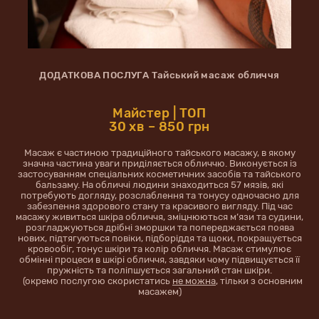
ДОДАТКОВА ПОСЛУГА Тайський масаж обличчя
Майстер | ТОП
30 хв – 850 грн
Масаж є частиною традиційного тайського масажу, в якому
значна частина уваги приділяється обличчю. Виконується із
застосуванням спеціальних косметичних засобів та тайського
бальзаму. На обличчі людини знаходиться 57 мязів, які
потребують догляду, розслаблення та тонусу одночасно для
забезпення здорового стану та красивого вигляду. Під час
масажу живиться шкіра обличчя, зміцнюються м’язи та судини,
розгладжуються дрібні зморшки та попереджається поява
нових, підтягуються повіки, підборіддя та щоки, покращується
кровообіг, тонус шкіри та колір обличчя. Масаж стимулює
обмінні процеси в шкірі обличчя, завдяки чому підвищується її
пружність та поліпшується загальний стан шкіри.
(окремо послугою скористатись
не можна
, тільки з основним
масажем)