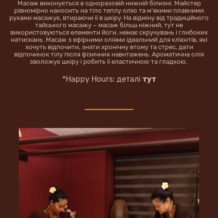
Масаж виконується в одноразовій нижній білизні. Майстер
рівномірно наносить на тіло теплу олію та м’якими плавними
рухами масажує, втираючи її в шкіру. На відміну від традиційного
тайського масажу – масаж більш ніжний, тут не
використовуються елементи йоги, немає скручувань і глибоких
натискань. Масаж з ефірними оліями ідеальний для клієнтів, які
хочуть відпочити, зняти хронічну втому та стрес, дати
відпочинок тілу після фізичних навнтажень. Ароматична олія
зволожує шкіру і робить її еластичною та гладкою.
*Happy Hours: деталі
тут