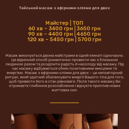
Тайський масаж з ефірними оліями для двох
Майстер | ТОП
60 хв – 3400 грн | 3650 грн
90 хв – 4400 грн | 4650 грн
120 хв – 5450 грн | 5700 грн
Масаж виконується двома майстрами в одній кімнаті одночасно.
Це відмінний спосіб романтично провести час з близькою
людиною разом та розділити радість й насолоду від масажу. Під
час масажу відбувається обмін позитивними емоціями та
енергією. Масаж з ефірними оліями для двох – це неповторний
ритуал, який здатний збалансувати енергії Вашого тіла для того,
щоб привести його в стан рівноваги. Після такого масажу Ви
отримаєте глибинне розслаблення і відчуєте приплив нових
життєвих сил.