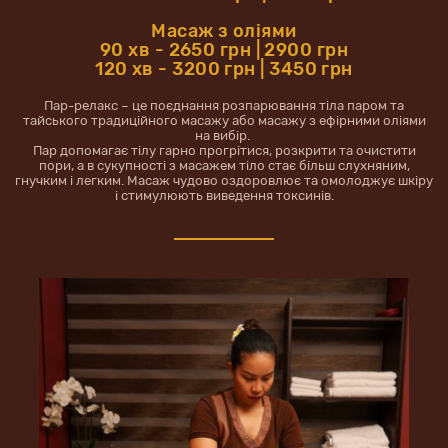
Масаж з оліями
90 хв - 2650 грн | 2900 грн
120 хв - 3200 грн | 3450 грн
Пар-релакс – це поєднання розпарювання тіла паром та
тайського традиційного масажу або масажу з ефірними оліями
на вибір.
Пар допомагає тілу гарно прогрітися, розкрити та очистити
пори, а в сукупності з масажем тіло стає більш слухняним,
гнучким і легким. Масаж чудово оздоровлює та омолоджує шкіру
і стимулюють виведення токсинів.