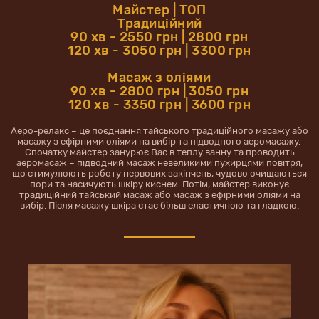
Майстер | ТОП
Традиційний
90 хв - 2550 грн | 2800 грн
120 хв - 3050 грн | 3300 грн
Масаж з оліями
90 хв - 2800 грн | 3050 грн
120 хв - 3350 грн | 3600 грн
Аеро-релакс – це поєднання тайського традиційного масажу або
масажу з ефірними оліями на вибір та підводного аеромасажу.
Спочатку майстер занурює Вас в теплу ванну та проводить
аеромасаж – підводний масаж невеликими пухирцями повітря,
що стимулюють роботу нервових закінчень, чудово очищаються
пори та насичують шкіру киснем. Потім, майстер виконує
традиційний тайський масаж або масаж з ефірними оліями на
вибір. Після масажу шкіра стає більш еластичною та гладкою.