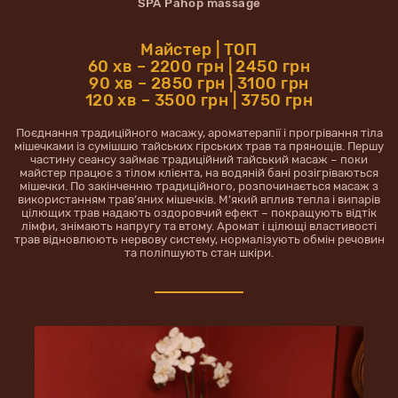
SPA Pahop massage
Майстер | ТОП
60 хв – 2200 грн | 2450 грн
90 хв – 2850 грн | 3100 грн
120 хв – 3500 грн | 3750 грн
Поєднання традиційного масажу, ароматерапії і прогрівання тіла
мішечками із сумішшю тайських гірських трав та прянощів. Першу
частину сеансу займає традиційний тайський масаж – поки
майстер працює з тілом клієнта, на водяній бані розігріваються
мішечки. По закінченню традиційного, розпочинається масаж з
використанням трав’яних мішечків. М’який вплив тепла і випарів
цілющих трав надають оздоровчий ефект – покращують відтік
лімфи, знімають напругу та втому. Аромат і цілющі властивості
трав відновлюють нервову систему, нормалізують обмін речовин
та поліпшують стан шкіри.