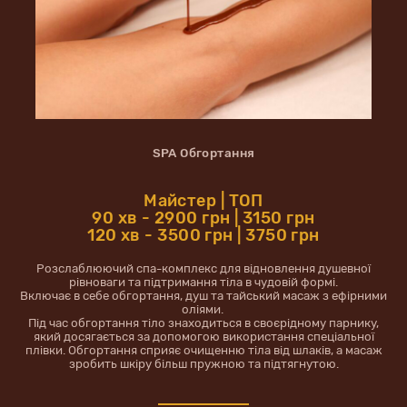
SPA Обгортання
Майстер | ТОП
90 хв - 2900 грн | 3150 грн
120 хв - 3500 грн | 3750 грн
Розслаблюючий спа-комплекс для відновлення душевної
рівноваги та підтримання тіла в чудовій формі.
Включає в себе обгортання, душ та тайський масаж з ефірними
оліями.
Під час обгортання тіло знаходиться в своєрідному парнику,
який досягається за допомогою використання спеціальної
плівки. Обгортання сприяє очищенню тіла від шлаків, а масаж
зробить шкіру більш пружною та підтягнутою.